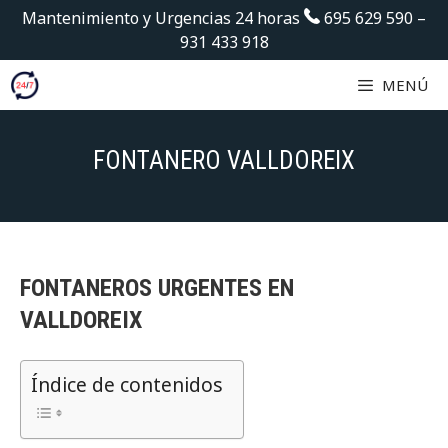
Saltar
Mantenimiento y Urgencias 24 horas
695 629 590
–
al
931 433 918
contenido
MENÚ
FONTANERO VALLDOREIX
FONTANEROS URGENTES EN
VALLDOREIX
Índice de contenidos