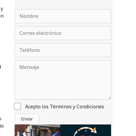
 y
en
4
Acepto los
Términos y Condiciones
s
Enviar
as