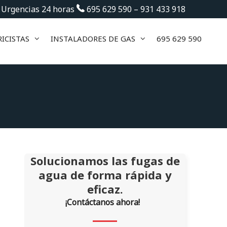
 Urgencias 24 horas
695 629 590
–
931 433 918
ICISTAS
INSTALADORES DE GAS
695 629 590
Solucionamos las fugas de
agua de forma rápida y
eficaz.
¡Contáctanos ahora!