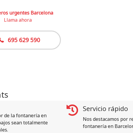
ros urgentes Barcelona
Llama ahora
695 629 590
nts
Servicio rápido
or de la fontanería en
Nos destacamos por re
bajos sean totalmente
fontanería en Barcelon
les.