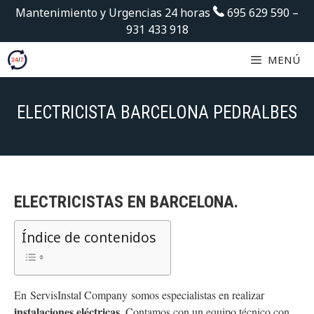
Saltar
Mantenimiento y Urgencias 24 horas
695 629 590
–
al
931 433 918
contenido
MENÚ
ELECTRICISTA BARCELONA PEDRALBES
ELECTRICISTAS EN
BARCELONA.
Índice de contenidos
En ServisInstal Company somos especialistas en realizar
instalaciones eléctricas
. Contamos con un equipo técnico con