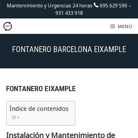
Saltar
Mantenimiento y Urgencias 24 horas
695 629 590
–
al
931 433 918
contenido
MENÚ
FONTANERO BARCELONA EIXAMPLE
FONTANERO EIXAMPLE
Índice de contenidos
Instalación y Mantenimiento de