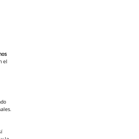
nos
n el
ndo
ales.
sí