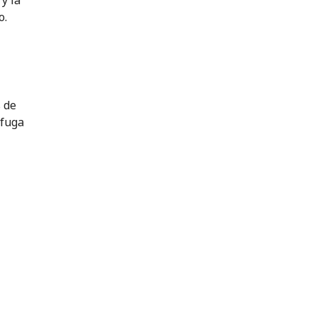
y la
o.
 de
 fuga