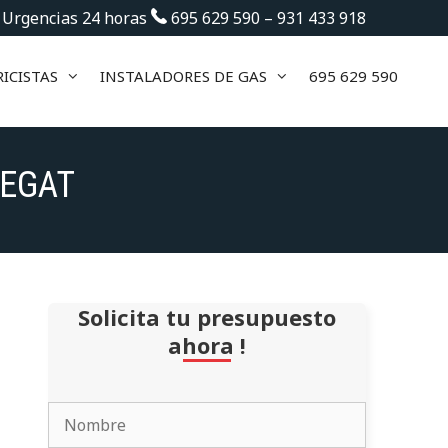
 Urgencias 24 horas
695 629 590
–
931 433 918
ICISTAS
INSTALADORES DE GAS
695 629 590
REGAT
Solicita tu presupuesto
ahora !