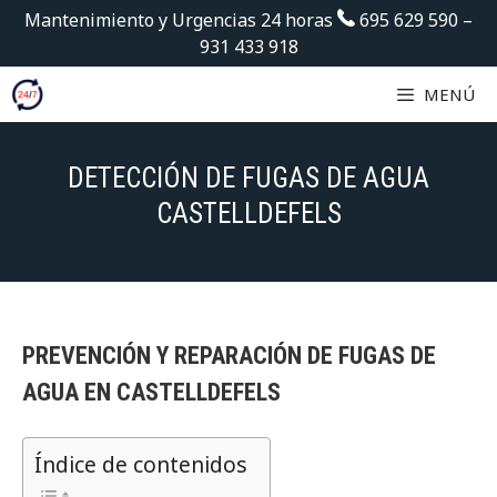
Saltar
Mantenimiento y Urgencias 24 horas
695 629 590
–
al
931 433 918
contenido
MENÚ
DETECCIÓN DE FUGAS DE AGUA
CASTELLDEFELS
PREVENCIÓN Y REPARACIÓN DE FUGAS DE
AGUA EN CASTELLDEFELS
Índice de contenidos